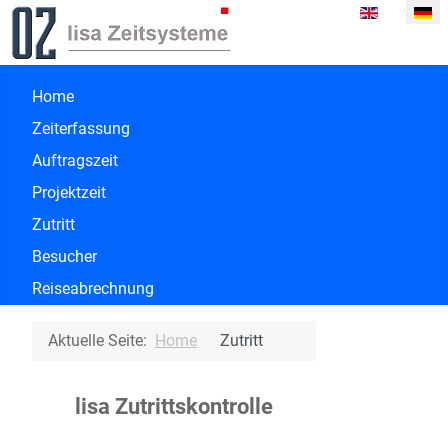
Sprache ausw
Home
Zeiterfassung
Auftragszeit
Projektzeit
Zutritt
Besucher
Reiseabrechnung
Aktuelle Seite:
Home
Zutritt
lisa Zutrittskontrolle